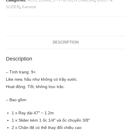
Categories:
ACCESSORIES - PHỤ KIỆN CAMERA
,
DOLLY &
SLIDER
,
Kamerar
DESCRIPTION
Description
– Tình trạng: 9+.
Like new, hầu như không có trầy xước.
Hoạt động: Tốt, không trục trặc.
– Bao gồm:
1 x Ray dài 47″ ~ 1.2m
1 x Slider kèm 1 ốc 1/4″ và ốc chuyển 3/8″
2 x Chân đế có thể thay đổi chiều cao