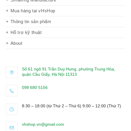
Mua hàng tại vHsHop
Thông tin sản phẩm
Hỗ trợ kỹ thuật
About
Số 61 ngõ 91 Trần Duy Hưng, phường Trung Hòa,
quận Cầu Giấy, Hà Nội 11313
098 680 5156
Opens
in
8:30 – 18:00 (từ Thứ 2 – Thứ 6) 9:00 – 12:00 (Thứ 7)
your
application
Opens
vhshop.vn@gmail.com
in