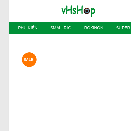
Skip
to
content
PHỤ KIỆN
SMALLRIG
ROKINON
SUPER
SALE!