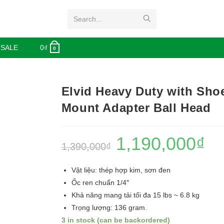
Search...
 SALE
0
₫
0
Elvid Heavy Duty with Sho
Mount Adapter Ball Head
1,190,000
₫
1,390,000
₫
Vật liệu: thép hợp kim, sơn đen
Ốc ren chuẩn 1/4″
Khả năng mang tải tối đa 15 lbs ~ 6.8 kg
Trọng lượng: 136 gram.
3 in stock (can be backordered)