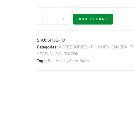
Elvid
-
+
ADD TO CART
Heavy
Duty
with
SKU:
SHOE-HD
Shoe
Categories:
ACCESSORIES - PHỤ KIỆN CAMERA
,
T
HEAD
,
VLOG - TIKTOK
Mount
Tags:
Ball Heads
,
Clear Stock
Adapter
Ball
Head
quantity