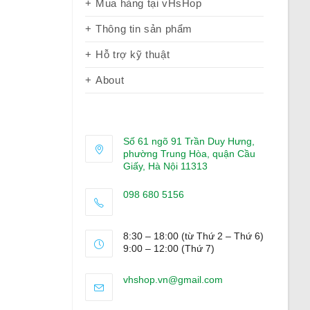
Mua hàng tại vHsHop
Thông tin sản phẩm
Hỗ trợ kỹ thuật
About
Số 61 ngõ 91 Trần Duy Hưng,
phường Trung Hòa, quận Cầu
Giấy, Hà Nội 11313
098 680 5156
Opens
in
8:30 – 18:00 (từ Thứ 2 – Thứ 6)
your
9:00 – 12:00 (Thứ 7)
application
Opens
vhshop.vn@gmail.com
in
your