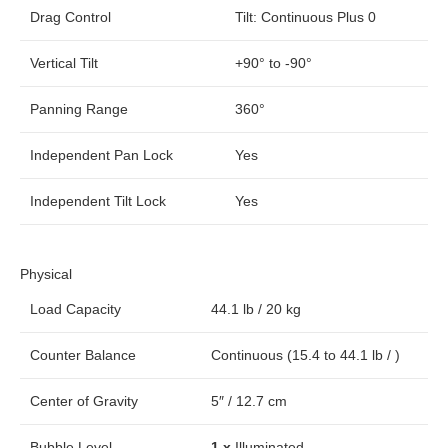
Drag Control
Tilt: Continuous Plus 0
Vertical Tilt
+90° to -90°
Panning Range
360°
Independent Pan Lock
Yes
Independent Tilt Lock
Yes
Physical
Load Capacity
44.1 lb / 20 kg
Counter Balance
Continuous (15.4 to 44.1 lb / )
Center of Gravity
5″ / 12.7 cm
Bubble Level
1 x
Illuminated