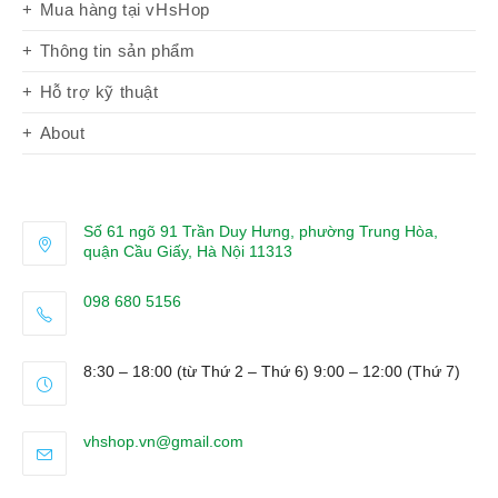
Mua hàng tại vHsHop
Thông tin sản phẩm
Hỗ trợ kỹ thuật
About
Số 61 ngõ 91 Trần Duy Hưng, phường Trung Hòa,
quận Cầu Giấy, Hà Nội 11313
098 680 5156
Opens
in
8:30 – 18:00 (từ Thứ 2 – Thứ 6) 9:00 – 12:00 (Thứ 7)
your
application
Opens
vhshop.vn@gmail.com
in
your