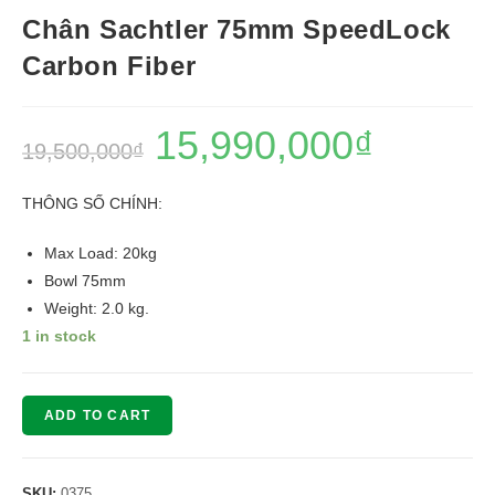
Chân Sachtler 75mm SpeedLock
Carbon Fiber
15,990,000
₫
19,500,000
₫
THÔNG SỐ CHÍNH:
Max Load: 20kg
Bowl 75mm
Weight: 2.0 kg.
1 in stock
ADD TO CART
SKU:
0375