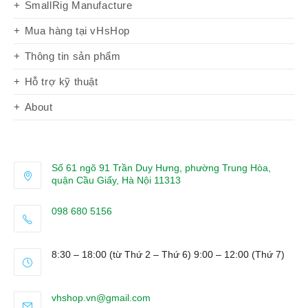
SmallRig Manufacture
Mua hàng tại vHsHop
Thông tin sản phẩm
Hỗ trợ kỹ thuật
About
Số 61 ngõ 91 Trần Duy Hưng, phường Trung Hòa,
quận Cầu Giấy, Hà Nội 11313
098 680 5156
Opens
in
8:30 – 18:00 (từ Thứ 2 – Thứ 6) 9:00 – 12:00 (Thứ 7)
your
application
Opens
vhshop.vn@gmail.com