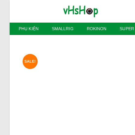
Skip
to
content
PHỤ KIỆN
SMALLRIG
ROKINON
SUPER
SALE!