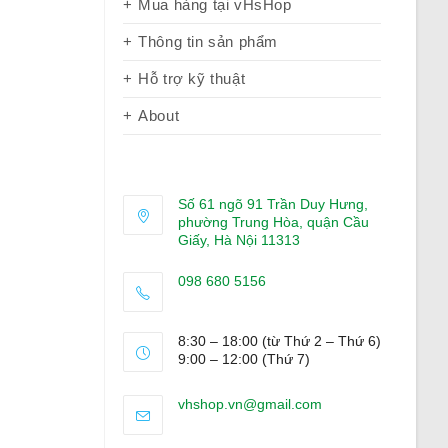
Mua hàng tại vHsHop
Thông tin sản phẩm
Hỗ trợ kỹ thuật
About
Số 61 ngõ 91 Trần Duy Hưng,
phường Trung Hòa, quận Cầu
Giấy, Hà Nội 11313
098 680 5156
Opens
in
8:30 – 18:00 (từ Thứ 2 – Thứ 6)
your
9:00 – 12:00 (Thứ 7)
application
Opens
vhshop.vn@gmail.com
in
your