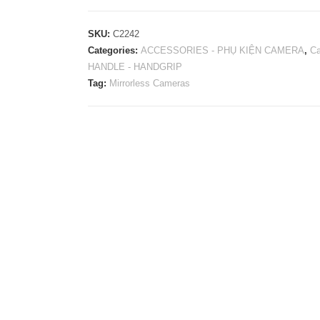
Handgrip
With
SKU:
C2242
Ball
Categories:
ACCESSORIES - PHỤ KIỆN CAMERA
,
C
HANDLE - HANDGRIP
Head
Tag:
Mirrorless Cameras
Connection
C2242
quantity