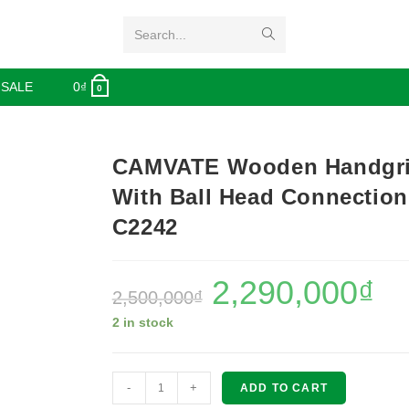
Search...
 SALE
0
₫
0
CAMVATE Wooden Handgr
With Ball Head Connection
C2242
2,290,000
₫
2,500,000
₫
2 in stock
CAMVATE
-
+
ADD TO CART
Wooden