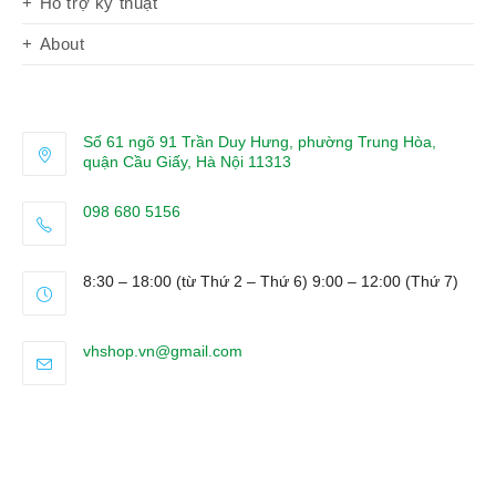
Hỗ trợ kỹ thuật
About
Số 61 ngõ 91 Trần Duy Hưng, phường Trung Hòa,
quận Cầu Giấy, Hà Nội 11313
098 680 5156
Opens
in
8:30 – 18:00 (từ Thứ 2 – Thứ 6) 9:00 – 12:00 (Thứ 7)
your
application
Opens
vhshop.vn@gmail.com
in
your
application