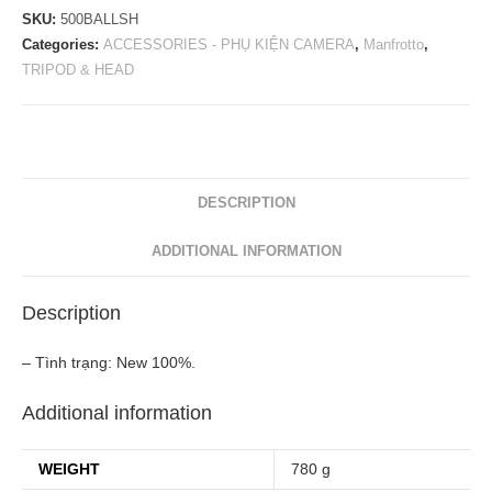
500BALLSH
SKU:
500BALLSH
100mm
Categories:
ACCESSORIES - PHỤ KIỆN CAMERA
,
Manfrotto
,
TRIPOD & HEAD
Half
Ball
3/8"
Flat
Base
DESCRIPTION
quantity
ADDITIONAL INFORMATION
Description
– Tình trạng: New 100%.
Additional information
WEIGHT
780 g