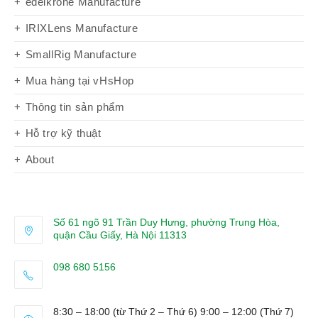
edelkrone Manufacture
IRIXLens Manufacture
SmallRig Manufacture
Mua hàng tại vHsHop
Thông tin sản phẩm
Hỗ trợ kỹ thuật
About
Số 61 ngõ 91 Trần Duy Hưng, phường Trung Hòa,
quận Cầu Giấy, Hà Nội 11313
098 680 5156
Opens
in
8:30 – 18:00 (từ Thứ 2 – Thứ 6) 9:00 – 12:00 (Thứ 7)
your