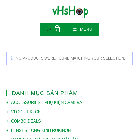
Skip
to
content
0
₫
MENU
0
NO PRODUCTS WERE FOUND MATCHING YOUR SELECTION.
DANH MỤC SẢN PHẨM
ACCESSORIES - PHỤ KIỆN CAMERA
VLOG - TIKTOK
COMBO DEALS
LENSES - ỐNG KÍNH ROKINON