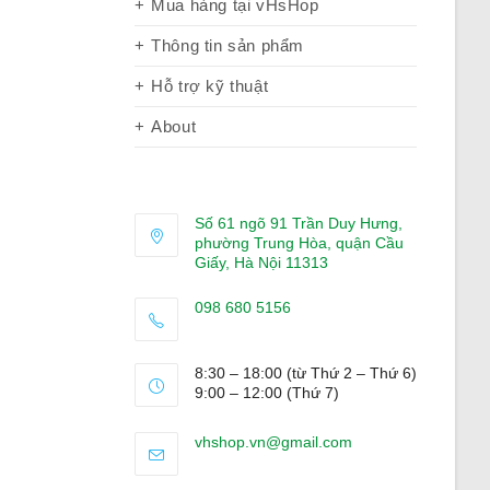
Mua hàng tại vHsHop
Thông tin sản phẩm
Hỗ trợ kỹ thuật
About
Số 61 ngõ 91 Trần Duy Hưng,
phường Trung Hòa, quận Cầu
Giấy, Hà Nội 11313
098 680 5156
Opens
in
8:30 – 18:00 (từ Thứ 2 – Thứ 6)
your
9:00 – 12:00 (Thứ 7)
application
Opens
vhshop.vn@gmail.com
in
your