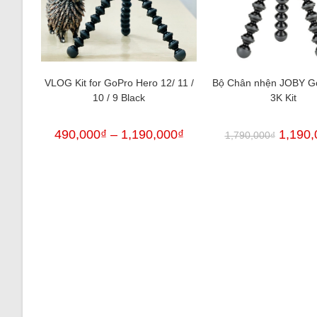
VLOG Kit for GoPro Hero 12/ 11 /
Bộ Chân nhện JOBY Go
10 / 9 Black
3K Kit
490,000
₫
–
1,190,000
₫
1,190,
1,790,000
₫