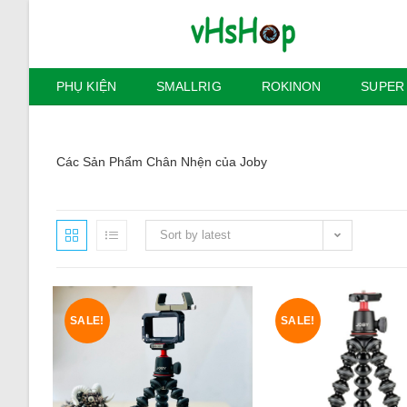
Skip
to
content
PHỤ KIỆN
SMALLRIG
ROKINON
SUPER
Các Sản Phẩm Chân Nhện của Joby
Sort by latest
SALE!
SALE!