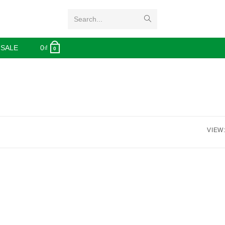
Search...
 SALE
0
₫
0
VIEW