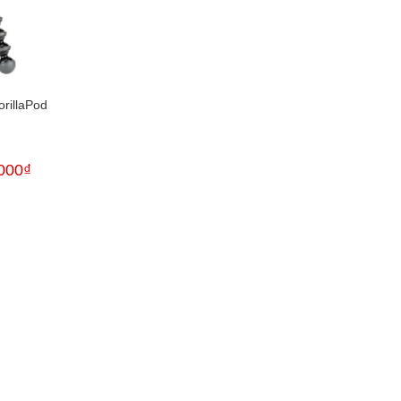
rillaPod
000
₫