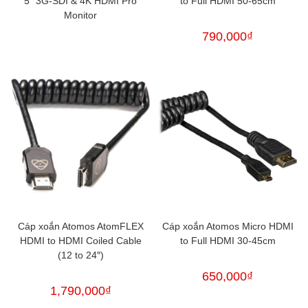
5″ 3G-SDI & 4K HDMI Pro
to Full HDMI 50-65cm
Monitor
790,000
₫
Cáp xoắn Atomos AtomFLEX
Cáp xoắn Atomos Micro HDMI
HDMI to HDMI Coiled Cable
to Full HDMI 30-45cm
(12 to 24″)
650,000
₫
1,790,000
₫