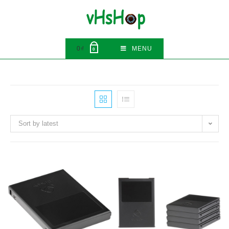
Skip
to
content
0
₫
MENU
0
Sort by latest