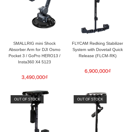
SMALLRIG mini Shock
FLYCAM Redking Stabilizer
Absorber Arm for DJI Osmo
System with Dovetail Quick
Pocket 3 / GoPro HERO13 /
Release (FLCM-RK)
Insta360 X4 5123
6,900,000
₫
3,490,000
₫
OUT OF STOCK
OUT OF STOCK