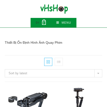
Skip
to
content
0
₫
MENU
0
Thiết Bị Ổn Định Hình Ảnh Quay Phim
Sort by latest