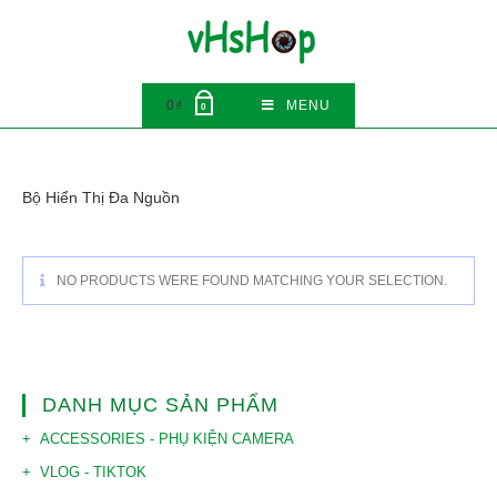
Skip
to
content
0
₫
MENU
0
Bộ Hiển Thị Đa Nguồn
NO PRODUCTS WERE FOUND MATCHING YOUR SELECTION.
DANH MỤC SẢN PHẨM
ACCESSORIES - PHỤ KIỆN CAMERA
VLOG - TIKTOK