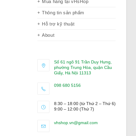
Mua hàng tại vHsHop
Thông tin sản phẩm
Hỗ trợ kỹ thuật
About
Số 61 ngõ 91 Trần Duy Hưng,
phường Trung Hòa, quận Cầu
Giấy, Hà Nội 11313
098 680 5156
Opens
in
8:30 – 18:00 (từ Thứ 2 – Thứ 6)
your
9:00 – 12:00 (Thứ 7)
application
Opens
vhshop.vn@gmail.com
in
your