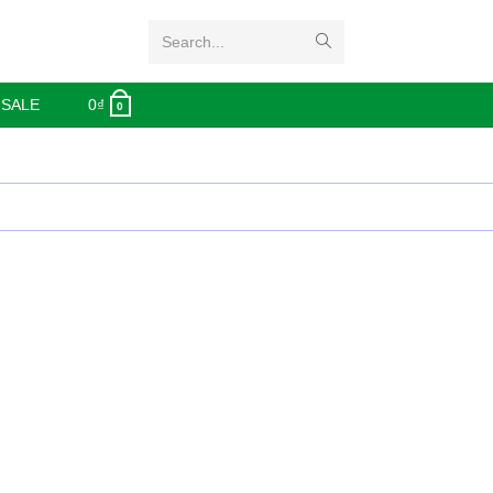
Search...
 SALE
0
₫
0