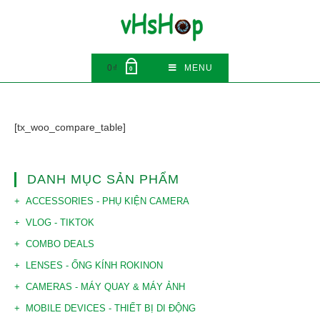
Skip
to
content
0
₫
MENU
0
[tx_woo_compare_table]
DANH MỤC SẢN PHẨM
ACCESSORIES - PHỤ KIỆN CAMERA
VLOG - TIKTOK
COMBO DEALS
LENSES - ỐNG KÍNH ROKINON
CAMERAS - MÁY QUAY & MÁY ẢNH
MOBILE DEVICES - THIẾT BỊ DI ĐỘNG